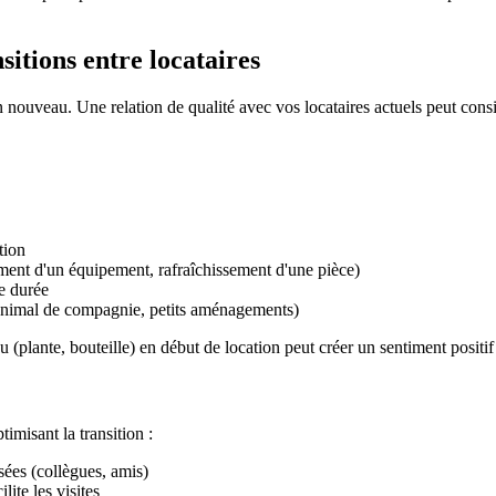
nsitions entre locataires
n nouveau. Une relation de qualité avec vos locataires actuels peut cons
tion
ent d'un équipement, rafraîchissement d'une pièce)
e durée
un animal de compagnie, petits aménagements)
ante, bouteille) en début de location peut créer un sentiment positif q
imisant la transition :
sées (collègues, amis)
lite les visites