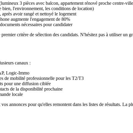
 (lumineux 3 pièces avec balcon, appartement rénové proche centre-ville.
e bien, l'environnement, les conditions de location)
e, après avoir rangé et nettoyé le logement
tphone augmente l'engagement de 80%
es documents nécessaires pour candidater
 premier critère de sélection des candidats. N'hésitez pas à utiliser un 
lusieurs canaux :
AP, Logic-Immo
mes de mobilité professionnelle pour les T2/T3
its pour une diffusion ciblée
acts de la disponibilité prochaine
emande locale
t vos annonces pour qu'elles remontent dans les listes de résultats. La p