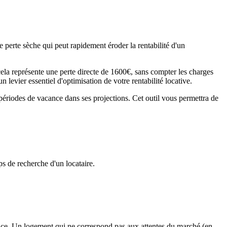
e perte sèche qui peut rapidement éroder la rentabilité d'un
a représente une perte directe de 1600€, sans compter les charges
 levier essentiel d'optimisation de votre rentabilité locative.
 périodes de vacance dans ses projections. Cet outil vous permettra de
ps de recherche d'un locataire.
cance. Un logement qui ne correspond pas aux attentes du marché (en