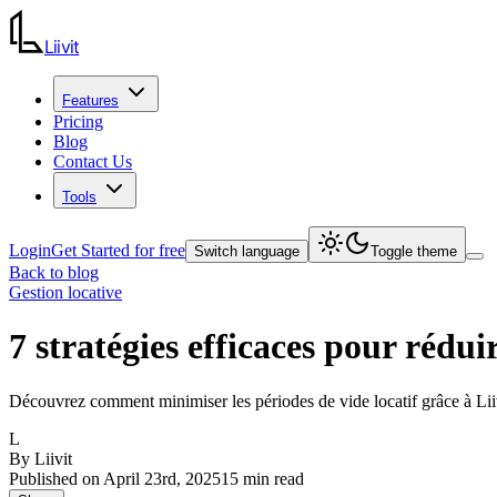
Liiv
it
Features
Pricing
Blog
Contact Us
Tools
Login
Get Started for free
Switch language
Toggle theme
Back to blog
Gestion locative
7 stratégies efficaces pour réduir
Découvrez comment minimiser les périodes de vide locatif grâce à Liiv
L
By
Liivit
Published on
April 23rd, 2025
15
min read