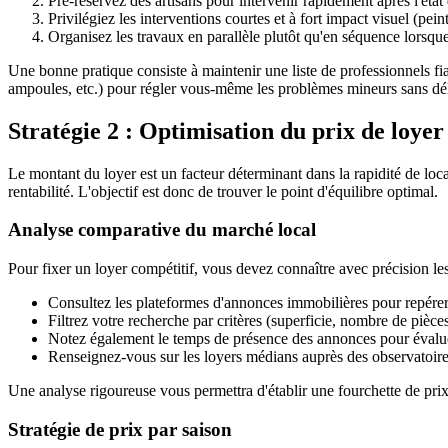
Pré-réservez des artisans pour intervenir rapidement après l'état 
Privilégiez les interventions courtes et à fort impact visuel (pei
Organisez les travaux en parallèle plutôt qu'en séquence lorsque
Une bonne pratique consiste à maintenir une liste de professionnels fia
ampoules, etc.) pour régler vous-même les problèmes mineurs sans dél
Stratégie 2 : Optimisation du prix de loyer
Le montant du loyer est un facteur déterminant dans la rapidité de loc
rentabilité. L'objectif est donc de trouver le point d'équilibre optimal.
Analyse comparative du marché local
Pour fixer un loyer compétitif, vous devez connaître avec précision les 
Consultez les plateformes d'annonces immobilières pour repére
Filtrez votre recherche par critères (superficie, nombre de pièces
Notez également le temps de présence des annonces pour évalu
Renseignez-vous sur les loyers médians auprès des observatoire
Une analyse rigoureuse vous permettra d'établir une fourchette de prix 
Stratégie de prix par saison