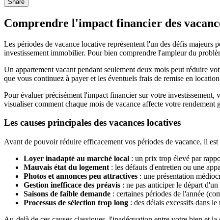
Share
Comprendre l'impact financier des vacance
Les périodes de vacance locative représentent l'un des défis majeurs po
investissement immobilier. Pour bien comprendre l'ampleur du problè
Un appartement vacant pendant seulement deux mois peut réduire votr
que vous continuez à payer et les éventuels frais de remise en location.
Pour évaluer précisément l'impact financier sur votre investissement, 
visualiser comment chaque mois de vacance affecte votre rendement glo
Les causes principales des vacances locatives
Avant de pouvoir réduire efficacement vos périodes de vacance, il est es
Loyer inadapté au marché local
: un prix trop élevé par rappo
Mauvais état du logement
: les défauts d'entretien ou une app
Photos et annonces peu attractives
: une présentation médiocre 
Gestion inefficace des préavis
: ne pas anticiper le départ d'u
Saisons de faible demande
: certaines périodes de l'année (co
Processus de sélection trop long
: des délais excessifs dans le
Au-delà de ces causes classiques, l'inadéquation entre votre bien et 