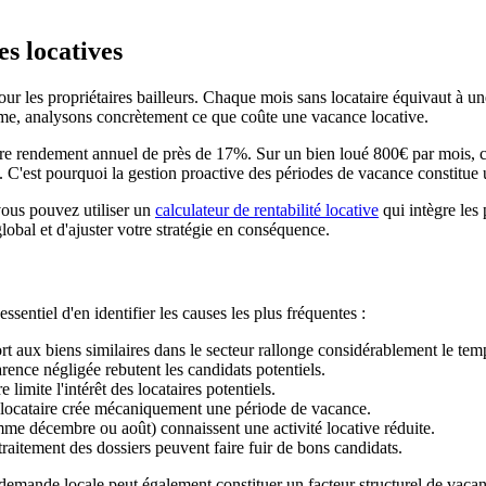
s locatives
ur les propriétaires bailleurs. Chaque mois sans locataire équivaut à un
me, analysons concrètement ce que coûte une vacance locative.
e rendement annuel de près de 17%. Sur un bien loué 800€ par mois, cel
 C'est pourquoi la gestion proactive des périodes de vacance constitue un
vous pouvez utiliser un
calculateur de rentabilité locative
qui intègre les
bal et d'ajuster votre stratégie en conséquence.
sentiel d'en identifier les causes les plus fréquentes :
rt aux biens similaires dans le secteur rallonge considérablement le tem
arence négligée rebutent les candidats potentiels.
limite l'intérêt des locataires potentiels.
n locataire crée mécaniquement une période de vacance.
mme décembre ou août) connaissent une activité locative réduite.
 traitement des dossiers peuvent faire fuir de bons candidats.
la demande locale peut également constituer un facteur structurel de va