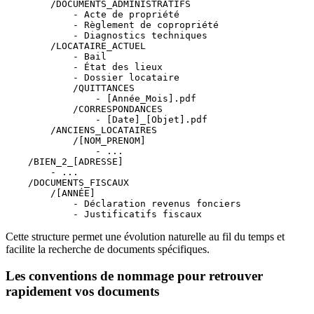
        /DOCUMENTS_ADMINISTRATIFS

            - Acte de propriété

            - Règlement de copropriété

            - Diagnostics techniques

        /LOCATAIRE_ACTUEL

            - Bail

            - État des lieux

            - Dossier locataire

            /QUITTANCES

                - [Année_Mois].pdf

            /CORRESPONDANCES

                - [Date]_[Objet].pdf

        /ANCIENS_LOCATAIRES

            /[NOM_PRENOM]

                - ...

    /BIEN_2_[ADRESSE]

        - ...

    /DOCUMENTS_FISCAUX

        /[ANNÉE]

            - Déclaration revenus fonciers

Cette structure permet une évolution naturelle au fil du temps et
facilite la recherche de documents spécifiques.
Les conventions de nommage pour retrouver
rapidement vos documents