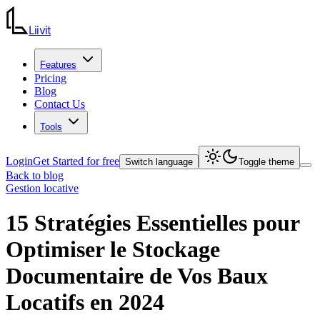
Liiv
it
Features
Pricing
Blog
Contact Us
Tools
Login
Get Started for free
Switch language
Toggle theme
Back to blog
Gestion locative
15 Stratégies Essentielles pour
Optimiser le Stockage
Documentaire de Vos Baux
Locatifs en 2024