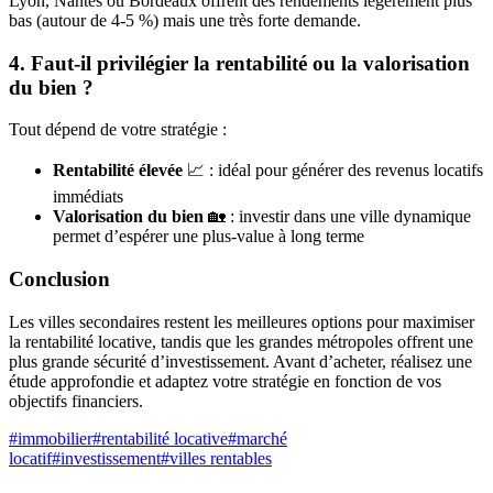
Lyon, Nantes ou Bordeaux offrent des rendements légèrement plus
bas (autour de 4-5 %) mais une très forte demande.
4. Faut-il privilégier la rentabilité ou la valorisation
du bien ?
Tout dépend de votre stratégie :
Rentabilité élevée
📈 : idéal pour générer des revenus locatifs
immédiats
Valorisation du bien
🏡 : investir dans une ville dynamique
permet d’espérer une plus-value à long terme
Conclusion
Les villes secondaires restent les meilleures options pour maximiser
la rentabilité locative, tandis que les grandes métropoles offrent une
plus grande sécurité d’investissement. Avant d’acheter, réalisez une
étude approfondie et adaptez votre stratégie en fonction de vos
objectifs financiers.
#
immobilier
#
rentabilité locative
#
marché
locatif
#
investissement
#
villes rentables