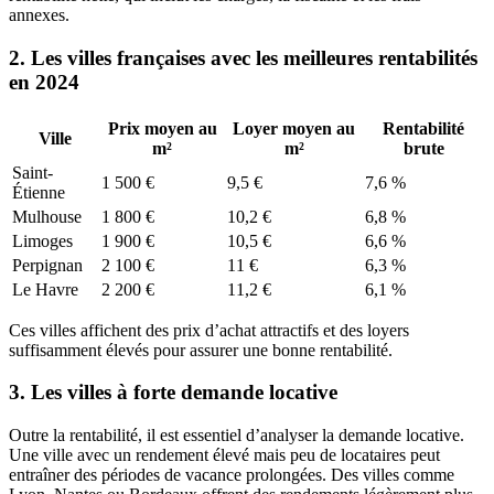
annexes.
2. Les villes françaises avec les meilleures rentabilités
en 2024
Prix moyen au
Loyer moyen au
Rentabilité
Ville
m²
m²
brute
Saint-
1 500 €
9,5 €
7,6 %
Étienne
Mulhouse
1 800 €
10,2 €
6,8 %
Limoges
1 900 €
10,5 €
6,6 %
Perpignan
2 100 €
11 €
6,3 %
Le Havre
2 200 €
11,2 €
6,1 %
Ces villes affichent des prix d’achat attractifs et des loyers
suffisamment élevés pour assurer une bonne rentabilité.
3. Les villes à forte demande locative
Outre la rentabilité, il est essentiel d’analyser la demande locative.
Une ville avec un rendement élevé mais peu de locataires peut
entraîner des périodes de vacance prolongées. Des villes comme